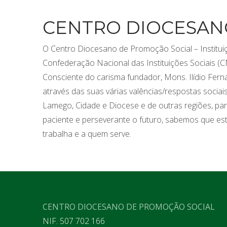
CENTRO DIOCESAN
O Centro Diocesano de Promoção Social – Institui
Confederação Nacional das Instituições Sociais (C
Consciente do carisma fundador, Mons. Ilídio Fern
através das suas várias valências/respostas socia
Lamego, Cidade e Diocese e de outras regiões, pa
paciente e perseverante o futuro, sabemos que est
trabalha e a quem serve.
CENTRO DIOCESANO DE PROMOÇÃO SOCIAL
NIF. 507 702 166