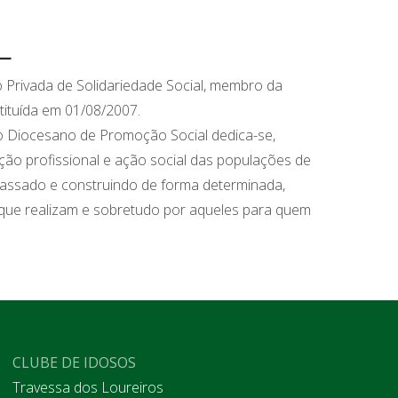
L
 Privada de Solidariedade Social, membro da
tituída em 01/08/2007.
ro Diocesano de Promoção Social dedica-se,
ção profissional e ação social das populações de
passado e construindo de forma determinada,
m que realizam e sobretudo por aqueles para quem
CLUBE DE IDOSOS
Travessa dos Loureiros