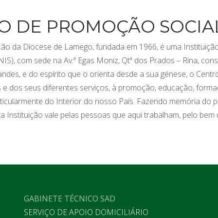
O DE PROMOÇÃO SOCIA
ção da Diocese de Lamego, fundada em 1966, é uma Instituição
NIS), com sede na Av.ª Egas Moniz, Qtª dos Prados – Rina, cons
andes, e do espírito que o orienta desde a sua génese, o Cent
is e dos seus diferentes serviços, à promoção, educação, forma
rticularmente do Interior do nosso País. Fazendo memória do 
a Instituição vale pelas pessoas que aqui trabalham, pelo be
GABINETE TÉCNICO SAD
SERVIÇO DE APOIO DOMICILIÁRIO